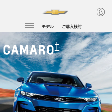
†
CAMARO