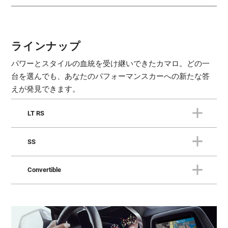
ラインナップ
パワーとスタイルの血統を受け継いできたカマロ。どの一
台を選んでも、あなたのパフォーマンスカーへの新たな答
えが発見できます。
LT RS
SS
LT RS
Convertible
SS
力強さと洗練されたデザインのLT RS。アスリートのように
研ぎ澄まされた軽量・高剛性ボディで痛快に突き抜ける。
Convertible
エンジン
「SS=スーパースポーツ」の名は、カマロが誕生した1967年