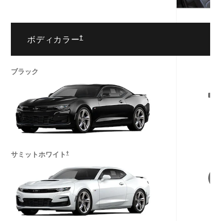
†
ボディカラー
L
ブラック
†
サミットホワイト