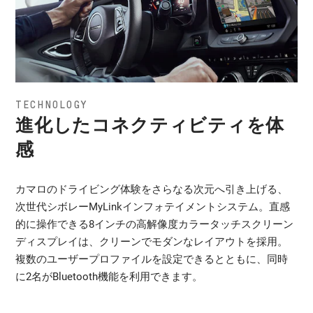
・ 2.0ℓ直列 4気筒 DOHC ターボチャージドエンジン
の記憶を呼び起こす。わずか4.0秒で時速60マイル(約
96.5km/h)に到達。
それはまさに、スポーツカー体験の極み。美しく磨かれたオ
トランスミッション
エンジン
ープンエアモデルのカマロ コンバーチブル。
・ 8速オートマチック
・6.2ℓV型 8気筒 OHVエンジン(VVT/アクティブフューエル
エンジン
マネジメント付)
ホイール
・ 2.0ℓ直列 4気筒 DOHC ターボチャージドエンジン
・ 5スプリットスポークブライトシルバーペインテッドアル
TECHNOLOGY
トランスミッション
ミホイール
トランスミッション
進化したコネクティビティを体
・10速オートマチック
・ 8速オートマチック
カラー
感
・ ブラック
ホイール
ホイール
・ リバーサイドブルーメタリック
・5スポークシルバーペインテッドアルミホイール
・ 5スプリットスポークブライトシルバーペインテッドアル
・ レッドホット
カラー
ミホイール
カマロのドライビング体験をさらなる次元へ引き上げる、
・ サミットホワイト
・ブラック
・ シャドーグレーメタリック
次世代シボレーMyLinkインフォテイメントシステム。直感
カラー
・リバーサイドブルーメタリック
的に操作できる8インチの高解像度カラータッチスクリーン
・ブラック
・レッドホット
ブレーキ
・ レッドホット
ディスプレイは、クリーンでモダンなレイアウトを採用。
・サミットホワイト
・ アンチロックブレーキシステム
・ サミットホワイト
複数のユーザープロファイルを設定できるとともに、同時
・ Brembo社製ハイパフォーマンスブレーキシステム(フロン
ブレーキ
に2名がBluetooth機能を利用できます。
ト)
・アンチロックブレーキシステム
ブレーキ
・Brembo社製ハイパフォーマンスブレーキシステム
・ アンチロックブレーキシステム