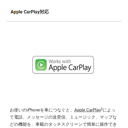
認定中古車を検索
・ Brembo社製ハイパフォーマンスブレーキシステム(フロン
認定中古車を検索
Apple CarPlay対応
ト)
認定中古車を検索
†
お使いのiPhoneを車につなぐと、
Apple CarPlay
によっ
て電話、メッセージの送受信、ミュージック、マップな
どの機能を、車載のタッチスクリーンで簡単に操作でき