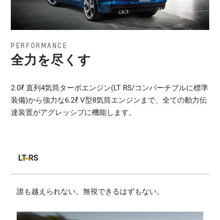
PERFORMANCE
全力を尽くす
2.0ℓ 直列4気筒ターボエンジン(LT RS/コンバーチブルに標準
装備)から強力な6.2ℓ V型8気筒エンジンまで、全ての動力伝
達装置がアグレッシブに機能します。
LT RS
誰も越えられない。無視できるはずもない。