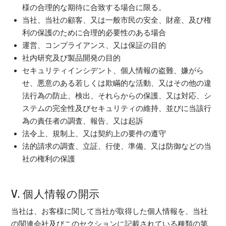
様の合理的な期待に合致する場合に限る。
当社、当社の顧客、又は一般市民の安全、財産、及び権
利の保護のために合理的必要性のある場合
運営、コンプライアンス、又は保証の目的
社内研究及び製品開発の目的
セキュリティインシデント、個人情報の盗難、嫌がら
せ、悪意のある若しくは欺瞞的な活動、又はその他の違
法行為の防止、検出、それらからの保護、又は対応、シ
ステムの完全性及びセキュリティの維持、並びに当該行
為の責任者の調査、報告、又は起訴
法令上、規制上、又は契約上の要件の遵守
法的請求の調査、立証、行使、準備、又は防御などの当
社の権利の保護
V. 個人情報の開示
当社は、お客様に関して当社が取得した個人情報を、当社
の関連会社及びこのセクションに記載されている種類の第