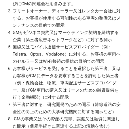
びにGMの関連会社を含みます。
フリートオーナー、ディーラー又はレンタカー会社に対
する、お客様が使用する可能性のある車両の整備又はメ
ンテナンスの目的での開示
GMがビジネス契約又はマーケティング契約を締結する
企業（第三者広告ネットワークなど）に対する開示
無線又はモバイル通信サービスプロバイダー（例：
Telstra、Optus、Vodafone）に対する、お客様の車両へ
のセルラー又はWi-Fi接続の提供の目的での開示
お客様がサービスを受けることを選択した第三者、又は
お客様がGMにデータを要求することを許可した第三者
（例：保険会社、物流、車両配送サービスプロバイダ
ー、及びGM車両の購入又はリースのための融資提供を
行う金融機関）に対する開示
第三者に対する、研究開発のための開示（幹線道路の安
全性の向上のための大学研究機関に対する開示など）
GMの事業又はその資産の売却、譲渡又は融資に関連し
た開示（倒産手続きに関連する上記の活動を含む）