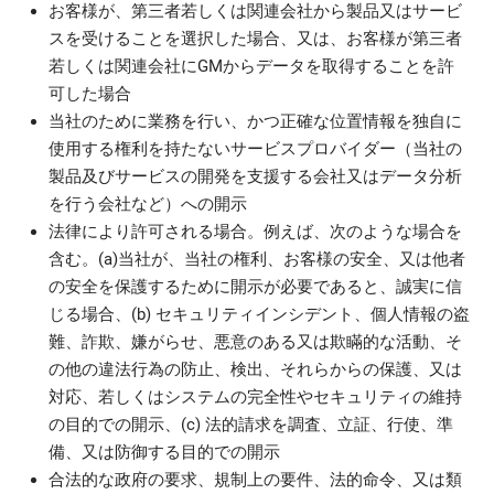
お客様が、第三者若しくは関連会社から製品又はサービ
スを受けることを選択した場合、又は、お客様が第三者
若しくは関連会社にGMからデータを取得することを許
可した場合
当社のために業務を行い、かつ正確な位置情報を独自に
使用する権利を持たないサービスプロバイダー（当社の
製品及びサービスの開発を支援する会社又はデータ分析
を行う会社など）への開示
法律により許可される場合。例えば、次のような場合を
含む。(a)当社が、当社の権利、お客様の安全、又は他者
の安全を保護するために開示が必要であると、誠実に信
じる場合、(b) セキュリティインシデント、個人情報の盗
難、詐欺、嫌がらせ、悪意のある又は欺瞞的な活動、そ
の他の違法行為の防止、検出、それらからの保護、又は
対応、若しくはシステムの完全性やセキュリティの維持
の目的での開示、(c) 法的請求を調査、立証、行使、準
備、又は防御する目的での開示
合法的な政府の要求、規制上の要件、法的命令、又は類