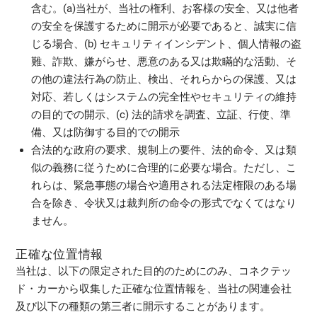
含む。(a)当社が、当社の権利、お客様の安全、又は他者
の安全を保護するために開示が必要であると、誠実に信
じる場合、(b) セキュリティインシデント、個人情報の盗
難、詐欺、嫌がらせ、悪意のある又は欺瞞的な活動、そ
の他の違法行為の防止、検出、それらからの保護、又は
対応、若しくはシステムの完全性やセキュリティの維持
の目的での開示、(c) 法的請求を調査、立証、行使、準
備、又は防御する目的での開示
合法的な政府の要求、規制上の要件、法的命令、又は類
似の義務に従うために合理的に必要な場合。ただし、こ
れらは、緊急事態の場合や適用される法定権限のある場
合を除き、令状又は裁判所の命令の形式でなくてはなり
ません。
正確な位置情報
当社は、以下の限定された目的のためにのみ、コネクテッ
ド・カーから収集した正確な位置情報を、当社の関連会社
及び以下の種類の第三者に開示することがあります。