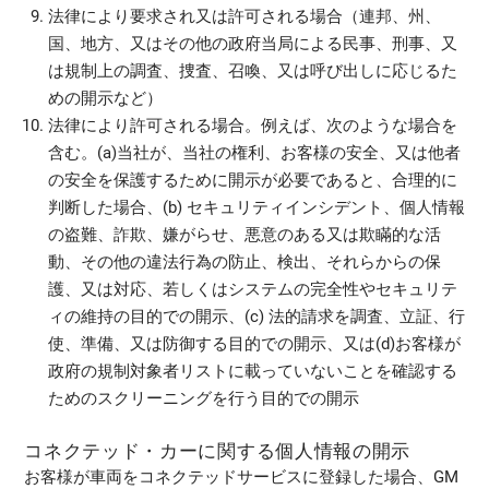
法律により要求され又は許可される場合（連邦、州、
国、地方、又はその他の政府当局による民事、刑事、又
は規制上の調査、捜査、召喚、又は呼び出しに応じるた
めの開示など）
法律により許可される場合。例えば、次のような場合を
含む。(a)当社が、当社の権利、お客様の安全、又は他者
の安全を保護するために開示が必要であると、合理的に
判断した場合、(b) セキュリティインシデント、個人情報
の盗難、詐欺、嫌がらせ、悪意のある又は欺瞞的な活
動、その他の違法行為の防止、検出、それらからの保
護、又は対応、若しくはシステムの完全性やセキュリテ
ィの維持の目的での開示、(c) 法的請求を調査、立証、行
使、準備、又は防御する目的での開示、又は(d)お客様が
政府の規制対象者リストに載っていないことを確認する
ためのスクリーニングを行う目的での開示
コネクテッド・カーに関する個人情報の開示
お客様が車両をコネクテッドサービスに登録した場合、GM