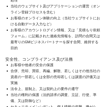
処理
当社のウェブサイト及びアプリケーションの運営（オン
ライン登録プロセスを含む）
お客様のオンライン体験の向上（当社ウェブサイトにお
ける自動データ入力など）
お客様のアカウントログイン情報、又は「見積もり依頼
フォーム」に記載された連絡先情報を、訪問の合間又は
最寄りのGMビジネスパートナーを探す合間、維持する
目的
安全性、コンプライアンス及び法務
お客様や他者の安全の保護
合併、売却、買収、再編、解散、若しくはその他当社の
資産の一部若しくは全部の売却若しくは譲渡の評価又は
実施
法令上、規制上、又は契約上の要件の遵守
当社の権利の保護（法的請求の調査、立証、行使、準
備、又は防御など）
セキュリティインシデント、個人情報の盗難、嫌がら