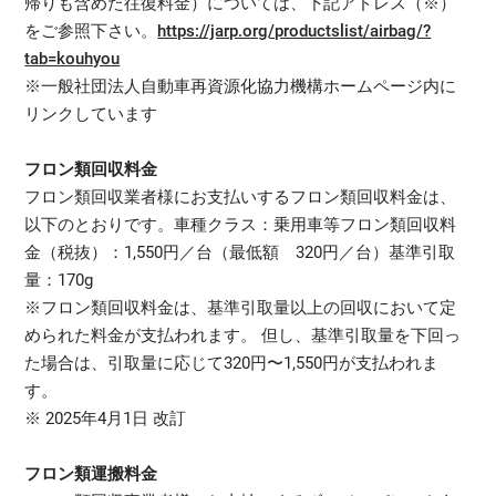
帰りも含めた往復料金）については、下記アドレス（※）
をご参照下さい。
https://jarp.org/productslist/airbag/?
tab=kouhyou
※一般社団法人自動車再資源化協力機構ホームページ内に
リンクしています
フロン類回収料金
フロン類回収業者様にお支払いするフロン類回収料金は、
以下のとおりです。車種クラス：乗用車等フロン類回収料
金（税抜）：1,550円／台（最低額 320円／台）基準引取
量：170g
※フロン類回収料金は、基準引取量以上の回収において定
められた料金が支払われます。 但し、基準引取量を下回っ
た場合は、引取量に応じて320円〜1,550円が支払われま
す。
※ 2025年4月1日 改訂
フロン類運搬料金