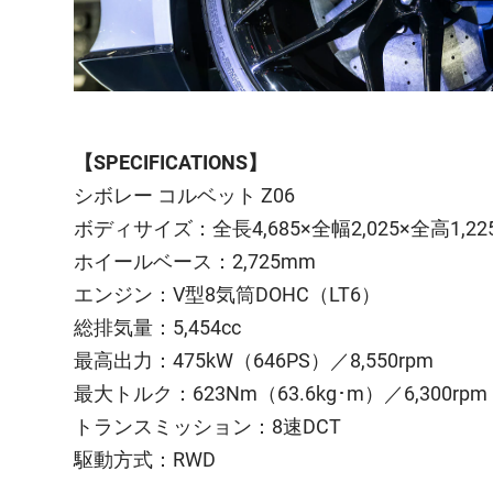
【SPECIFICATIONS】
シボレー コルベット Z06
ボディサイズ：全長4,685×全幅2,025×全高1,22
ホイールベース：2,725mm
エンジン：V型8気筒DOHC（LT6）
総排気量：5,454cc
最高出力：475kW（646PS）／8,550rpm
最大トルク：623Nm（63.6kg･m）／6,300rpm
トランスミッション：8速DCT
駆動方式：RWD