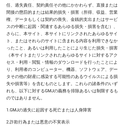
任、過失責任、契約責任その他にかかわらず、直接または
間接の懲罰的または結果的損失・損害（所得、収益、営業
権、データもしくは契約の喪失、金銭的支出またはサービ
スの中断に起因・関連するあらゆる損失・損害を含む）、
さらに、本サイト、本サイトにリンクされたあらゆるサイ
ト、またはそれらのサイトに含まれる内容を利用できなか
ったこと、あるいは利用したことにより生じた損失・損害
（本サイトまたリンクされたあらゆるサイトに対するアク
セス・利用・閲覧・情報のダウンロードを行ったことによ
り、利用者のコンピューター、機器、ソフトウェア、デー
タその他の財産に感染する可能性のあるウイルスによる損
失や損害等）を含むものとします。これらの諸条件のいず
れも、以下に対するGMJの義務を排除あるいは制限するも
のではありません。
1.GMJの過失に起因する死亡または人身障害
2.詐欺行為または悪意の不実表示