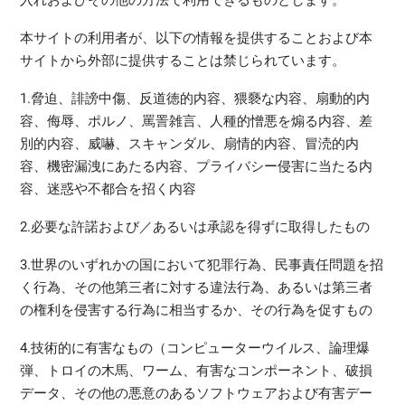
本サイトの利用者が、以下の情報を提供することおよび本
サイトから外部に提供することは禁じられています。
1.脅迫、誹謗中傷、反道徳的内容、猥褻な内容、扇動的内
容、侮辱、ポルノ、罵詈雑言、人種的憎悪を煽る内容、差
別的内容、威嚇、スキャンダル、扇情的内容、冒涜的内
容、機密漏洩にあたる内容、プライバシー侵害に当たる内
容、迷惑や不都合を招く内容
2.必要な許諾および／あるいは承認を得ずに取得したもの
3.世界のいずれかの国において犯罪行為、民事責任問題を招
く行為、その他第三者に対する違法行為、あるいは第三者
の権利を侵害する行為に相当するか、その行為を促すもの
4.技術的に有害なもの（コンピューターウイルス、論理爆
弾、トロイの木馬、ワーム、有害なコンポーネント、破損
データ、その他の悪意のあるソフトウェアおよび有害デー